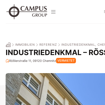
Zum
Inhalt
springen
IMMOBILIEN
REFERENZ
INDUSTRIEDENKMAL, CHE
INDUSTRIEDENKMAL – RÖSS
VERMIETET
Rößlerstraße 11, 09120
Chemnitz