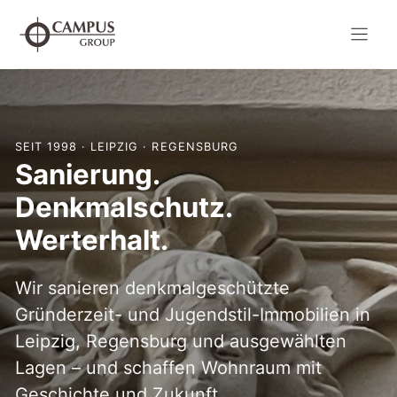
Zum
Inhalt
springen
SEIT 1998 · LEIPZIG · REGENSBURG
Sanierung.
Denkmalschutz.
Werterhalt.
Wir sanieren denkmalgeschützte
Gründerzeit- und Jugendstil-Immobilien in
Leipzig, Regensburg und ausgewählten
Lagen – und schaffen Wohnraum mit
Geschichte und Zukunft.