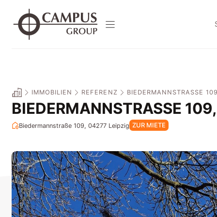
Zum
Inhalt
springen
IMMOBILIEN
REFERENZ
BIEDERMANNSTRASSE 109, 
BIEDERMANNSTRASSE 109, L
ZUR MIETE
Biedermannstraße 109, 04277
Leipzig