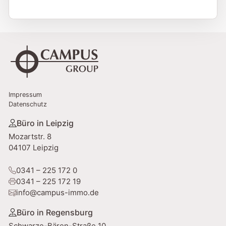
t
A
e
l
s
t
+
e
1
r
n
a
Impressum
t
Datenschutz
i
v
Büro in Leipzig
e
Mozartstr. 8
:
04107 Leipzig
0341 – 225 172 0
0341 – 225 172 19
info@campus-immo.de
Büro in Regensburg
Schwarze-Bären-Straße 10