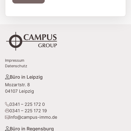
a
t
A
e
l
s
t
+
e
1
r
n
a
Impressum
t
Datenschutz
i
v
Büro in Leipzig
e
Mozartstr. 8
:
04107 Leipzig
0341 – 225 172 0
0341 – 225 172 19
info@campus-immo.de
Büro in Regensburg