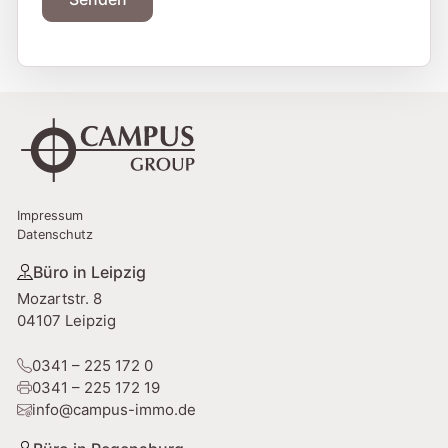
a
t
A
e
l
s
t
+
e
1
r
n
a
Impressum
t
Datenschutz
i
v
Büro in Leipzig
e
Mozartstr. 8
:
04107 Leipzig
0341 – 225 172 0
0341 – 225 172 19
info@campus-immo.de