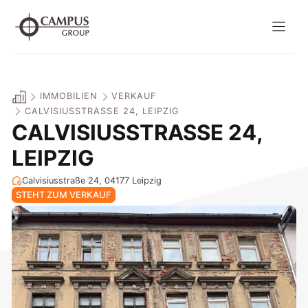
Zum
Inhalt
springen
IMMOBILIEN
VERKAUF
CALVISIUSSTRASSE 24, LEIPZIG
CALVISIUSSTRASSE 24, L
EIPZIG
Calvisiusstraße 24, 04177
Leipzig
STEHT ZUM VERKAUF