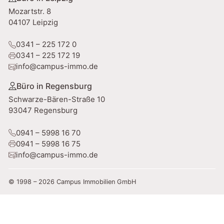
e
Mozartstr. 8
:
04107 Leipzig
0341 – 225 172 0
0341 – 225 172 19
info@campus-immo.de
Büro in Regensburg
Schwarze-Bären-Straße 10
93047 Regensburg
0941 – 5998 16 70
0941 – 5998 16 75
info@campus-immo.de
© 1998 – 2026 Campus Immobilien GmbH